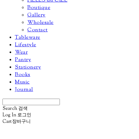
FILLES du CIEL
Boutique
Gallery
Wholesale
Contact
Tableware
Lifestyle
Wear
Pantry
Stationery
Books
Music
Journal
Search
검색
Log In
로그인
Cart
장바구니