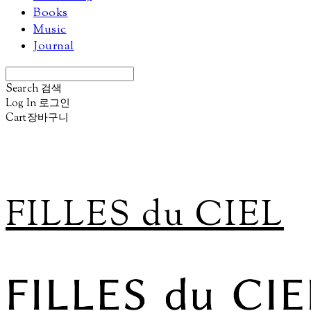
Books
Music
Journal
Search
검색
Log In
로그인
Cart
장바구니
FILLES du CIEL