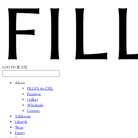
LOG IN
로그인
About
FILLES du CIEL
Boutique
Gallery
Wholesale
Contact
Tableware
Lifestyle
Wear
Pantry