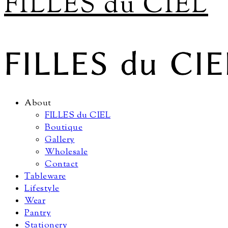
FILLES du CIEL
About
FILLES du CIEL
Boutique
Gallery
Wholesale
Contact
Tableware
Lifestyle
Wear
Pantry
Stationery