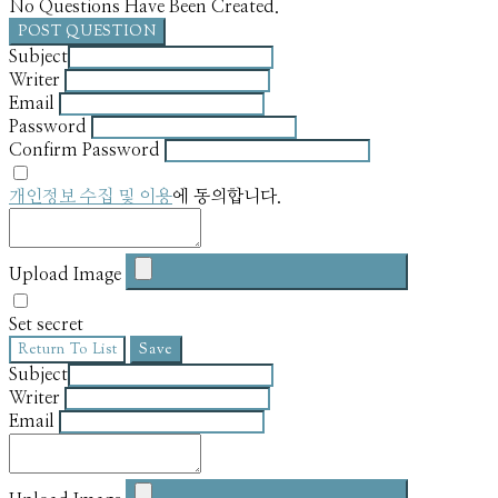
No Questions Have Been Created.
POST QUESTION
Subject
Writer
Email
Password
Confirm Password
개인정보 수집 및 이용
에 동의합니다.
Upload Image
Set secret
Return To List
Save
Subject
Writer
Email