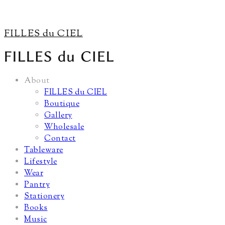
FILLES du CIEL
About
FILLES du CIEL
Boutique
Gallery
Wholesale
Contact
Tableware
Lifestyle
Wear
Pantry
Stationery
Books
Music