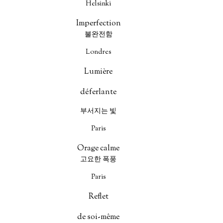
Helsinki
Imperfection
불완전함
Londres
Lumière
déferlante
부서지는 빛
Paris
Orage calme
고요한 폭풍
Paris
Reflet
de soi-même