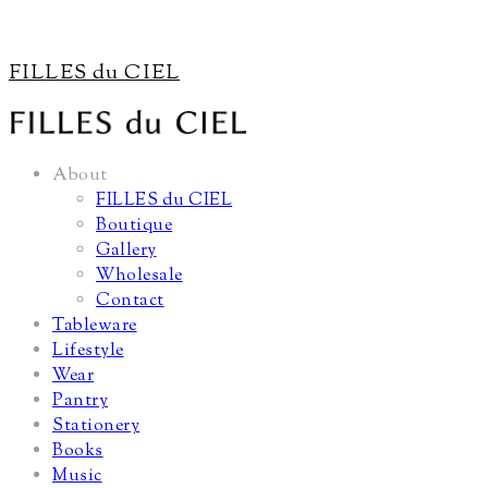
FILLES du CIEL
About
FILLES du CIEL
Boutique
Gallery
Wholesale
Contact
Tableware
Lifestyle
Wear
Pantry
Stationery
Books
Music