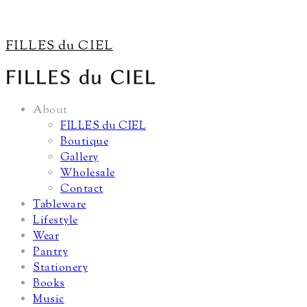
FILLES du CIEL
About
FILLES du CIEL
Boutique
Gallery
Wholesale
Contact
Tableware
Lifestyle
Wear
Pantry
Stationery
Books
Music