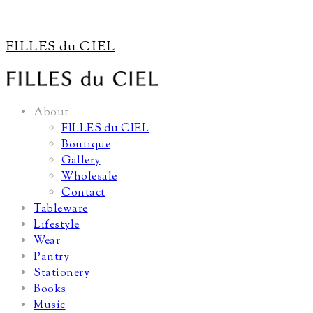
FILLES du CIEL
About
FILLES du CIEL
Boutique
Gallery
Wholesale
Contact
Tableware
Lifestyle
Wear
Pantry
Stationery
Books
Music