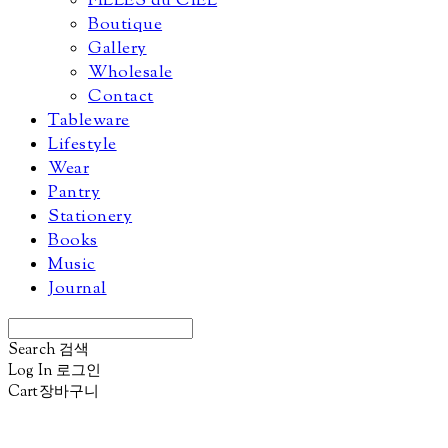
FILLES du CIEL
Boutique
Gallery
Wholesale
Contact
Tableware
Lifestyle
Wear
Pantry
Stationery
Books
Music
Journal
Search
검색
Log In
로그인
Cart
장바구니