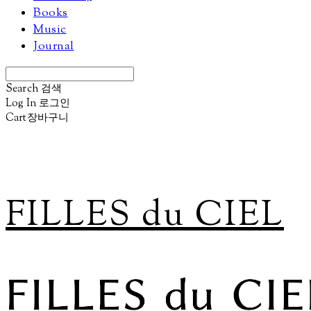
Books
Music
Journal
Search
검색
Log In
로그인
Cart
장바구니
FILLES du CIEL