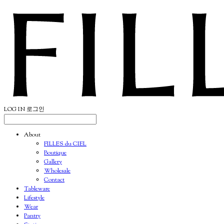
LOG IN
로그인
About
FILLES du CIEL
Boutique
Gallery
Wholesale
Contact
Tableware
Lifestyle
Wear
Pantry