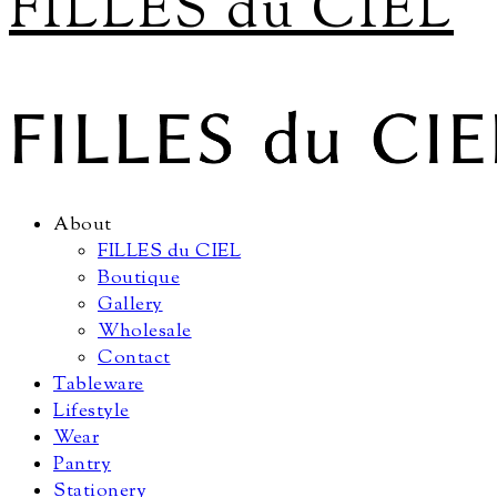
FILLES du CIEL
About
FILLES du CIEL
Boutique
Gallery
Wholesale
Contact
Tableware
Lifestyle
Wear
Pantry
Stationery