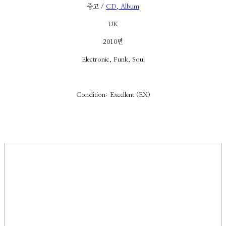
중고 /
CD, Album
UK
2010년
Electronic, Funk, Soul
Condition: Excellent (EX)