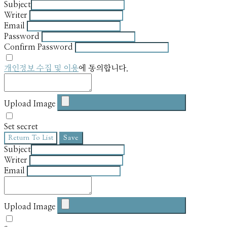
Subject
Writer
Email
Password
Confirm Password
개인정보 수집 및 이용
에 동의합니다.
Upload Image
Set secret
Return To List
Save
Subject
Writer
Email
Upload Image