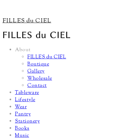
FILLES du CIEL
About
FILLES du CIEL
Boutique
Gallery
Wholesale
Contact
Tableware
Lifestyle
Wear
Pantry
Stationery
Books
Music