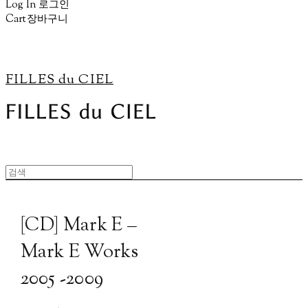
Log In
로그인
Cart
장바구니
FILLES du CIEL
[CD] Mark E –
Mark E Works
2005 -2009