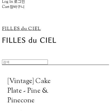
Log In
로그인
Cart
장바구니
FILLES du CIEL
[Vintage] Cake
Plate - Pine &
Pinecone