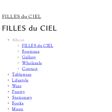
FILLES du CIEL
About
FILLES du CIEL
Boutique
Gallery
Wholesale
Contact
Tableware
Lifestyle
Wear
Pantry
Stationery
Books
Music