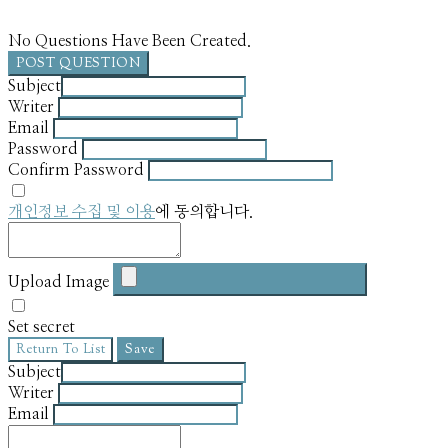
No Questions Have Been Created.
POST QUESTION
Subject
Writer
Email
Password
Confirm Password
개인정보 수집 및 이용
에 동의합니다.
Upload Image
Set secret
Return To List
Save
Subject
Writer
Email