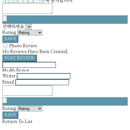
개인정보 수집 및 이용
에 동의합니다.
선택하세요
Rating
SAVE
Photo Review
No Reviews Have Been Created.
POST REVIEW
Modify Review
Writer
Email
Rating
SAVE
Return To List