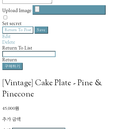
Upload Image
Set secret
Return To Post
Save
Edit
Delete
Return To List
Return
구매하기
[Vintage] Cake Plate - Pine &
Pinecone
45,000원
추가 금액