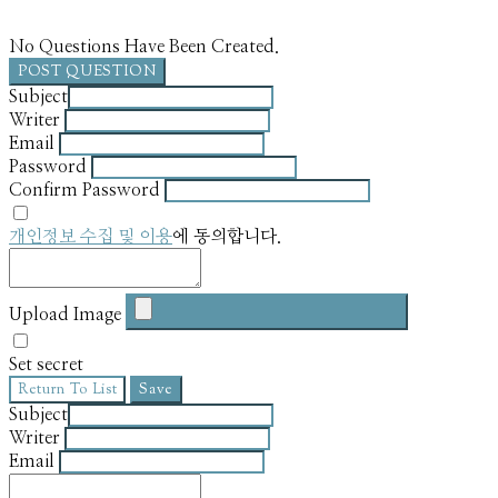
No Questions Have Been Created.
POST QUESTION
Subject
Writer
Email
Password
Confirm Password
개인정보 수집 및 이용
에 동의합니다.
Upload Image
Set secret
Return To List
Save
Subject
Writer
Email