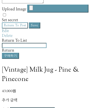
Upload Image
Set secret
Return To Post
Save
Edit
Delete
Return To List
Return
구매하기
[Vintage] Milk Jug - Pine &
Pinecone
43,000원
추가 금액