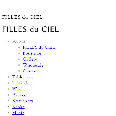
FILLES du CIEL
About
FILLES du CIEL
Boutique
Gallery
Wholesale
Contact
Tableware
Lifestyle
Wear
Pantry
Stationery
Books
Music