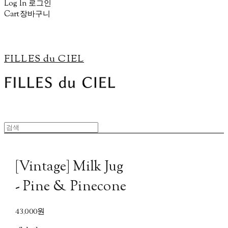
Log In
로그인
Cart
장바구니
FILLES du CIEL
[Vintage] Milk Jug
- Pine & Pinecone
43,000원