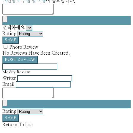
개인정보 수집 및 이용
에 동의합니다.
선택하세요
Rating
SAVE
Photo Review
No Reviews Have Been Created.
POST REVIEW
Modify Review
Writer
Email
Rating
SAVE
Return To List