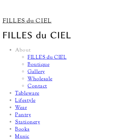
FILLES du CIEL
About
FILLES du CIEL
Boutique
Gallery
Wholesale
Contact
Tableware
Lifestyle
Wear
Pantry
Stationery
Books
Music