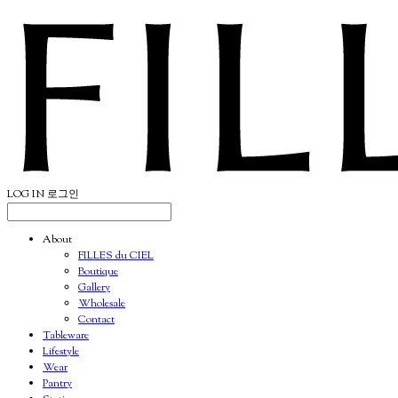
LOG IN
로그인
About
FILLES du CIEL
Boutique
Gallery
Wholesale
Contact
Tableware
Lifestyle
Wear
Pantry