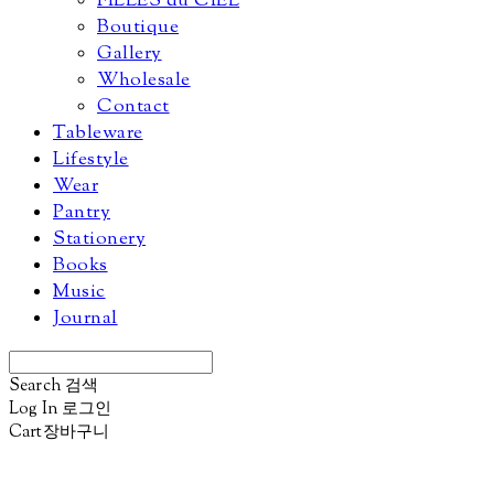
FILLES du CIEL
Boutique
Gallery
Wholesale
Contact
Tableware
Lifestyle
Wear
Pantry
Stationery
Books
Music
Journal
Search
검색
Log In
로그인
Cart
장바구니