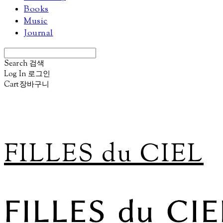
Books
Music
Journal
Search
검색
Log In
로그인
Cart
장바구니
FILLES du CIEL