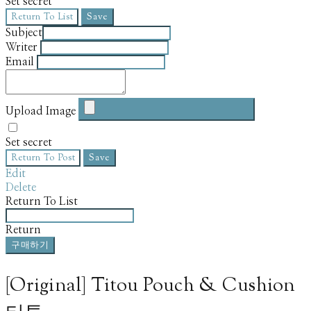
Set secret
Return To List
Save
Subject
Writer
Email
Upload Image
Set secret
Return To Post
Save
Edit
Delete
Return To List
Return
구매하기
[Original] Titou Pouch & Cushion