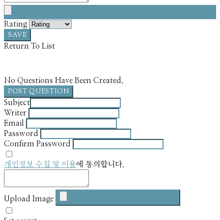
Rating
SAVE
Return To List
No Questions Have Been Created.
POST QUESTION
Subject
Writer
Email
Password
Confirm Password
개인정보 수집 및 이용
에 동의합니다.
Upload Image