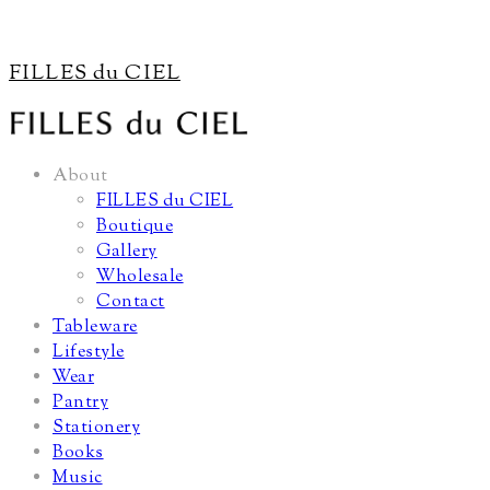
FILLES du CIEL
About
FILLES du CIEL
Boutique
Gallery
Wholesale
Contact
Tableware
Lifestyle
Wear
Pantry
Stationery
Books
Music