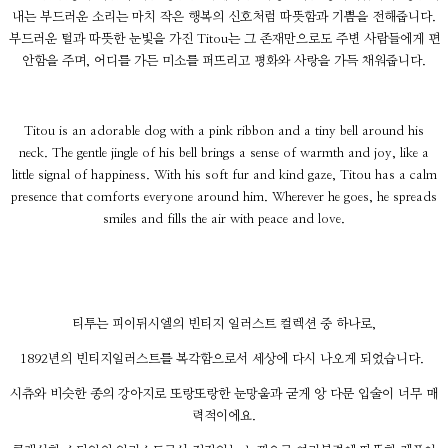
내는 부드러운 소리는 마치 작은 행복의 신호처럼 따뜻함과 기쁨을 전해줍니다.
부드러운 털과 따뜻한 눈빛을 가진 Titou는 그 존재만으로도 주변 사람들에게 편
안함을 주며, 어디를 가든 미소를 퍼뜨리고 평화와 사랑을 가득 채워줍니다.
Titou is an adorable dog with a pink ribbon and a tiny bell around his
neck. The gentle jingle of his bell brings a sense of warmth and joy, like a
little signal of happiness. With his soft fur and kind gaze, Titou has a calm
presence that comforts everyone around him. Wherever he goes, he spreads
smiles and fills the air with peace and love.
티투는 피이뒤시엘의 빈티지 일러스트 컬렉션 중 하나로,
1892년의 빈티지일러스트를 복각함으로서 세상에 다시 나오게 되었습니다.
시츄와 비슷한 종의 강아지로 또랑또랑한 눈망울과 굳게 앙 다문 입술이 너무 매
력적이에요.