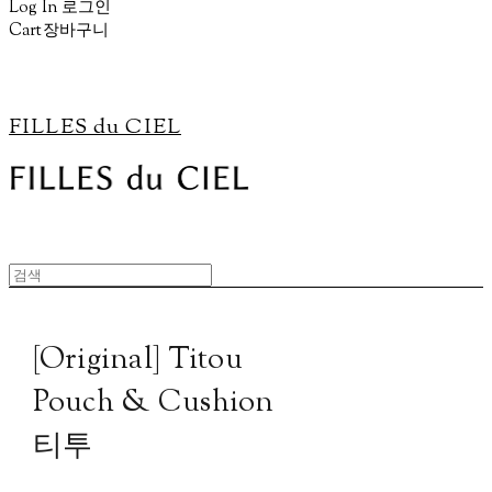
Log In
로그인
Cart
장바구니
FILLES du CIEL
[Original] Titou
Pouch & Cushion
티투