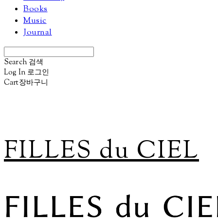
Books
Music
Journal
Search
검색
Log In
로그인
Cart
장바구니
FILLES du CIEL