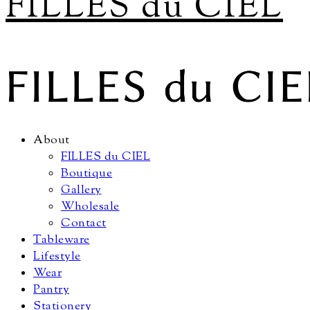
FILLES du CIEL
About
FILLES du CIEL
Boutique
Gallery
Wholesale
Contact
Tableware
Lifestyle
Wear
Pantry
Stationery