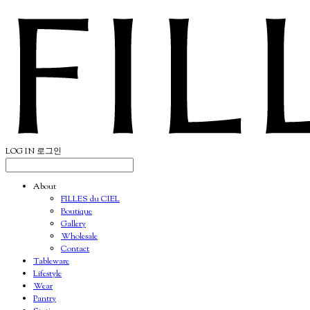
LOG IN
로그인
About
FILLES du CIEL
Boutique
Gallery
Wholesale
Contact
Tableware
Lifestyle
Wear
Pantry