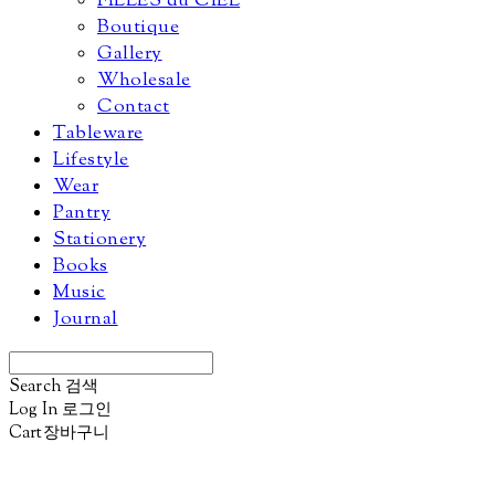
FILLES du CIEL
Boutique
Gallery
Wholesale
Contact
Tableware
Lifestyle
Wear
Pantry
Stationery
Books
Music
Journal
Search
검색
Log In
로그인
Cart
장바구니