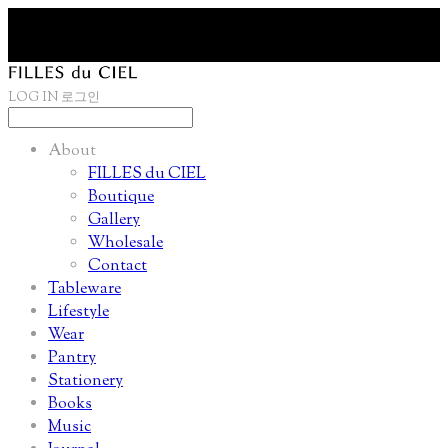
LOG IN
로그인
About
FILLES du CIEL
Boutique
Gallery
Wholesale
Contact
Tableware
Lifestyle
Wear
Pantry
Stationery
Books
Music