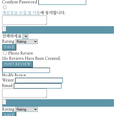
Confirm Password
개인정보 수집 및 이용
에 동의합니다.
선택하세요
Rating
SAVE
Photo Review
No Reviews Have Been Created.
POST REVIEW
Modify Review
Writer
Email
Rating
SAVE