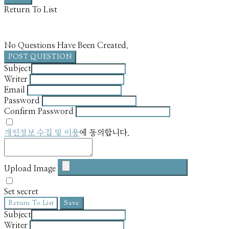
Return To List
No Questions Have Been Created.
POST QUESTION
Subject
Writer
Email
Password
Confirm Password
개인정보 수집 및 이용
에 동의합니다.
Upload Image
Set secret
Return To List
Save
Subject
Writer