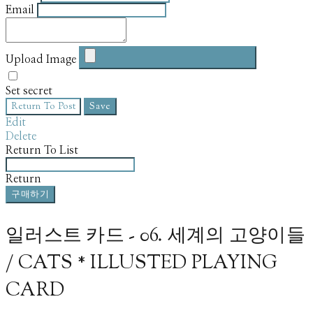
Email
Upload Image
Set secret
Return To Post
Save
Edit
Delete
Return To List
Return
구매하기
일러스트 카드 - 06. 세계의 고양이들
/ CATS * ILLUSTED PLAYING
CARD