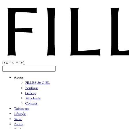
LOG IN
로그인
About
FILLES du CIEL
Boutique
Gallery
Wholesale
Contact
Tableware
Lifestyle
Wear
Pantry