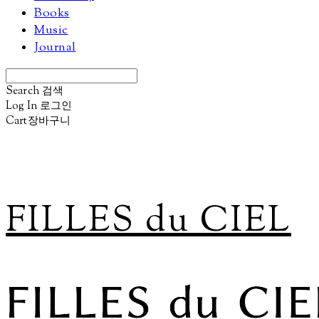
Books
Music
Journal
Search
검색
Log In
로그인
Cart
장바구니
FILLES du CIEL