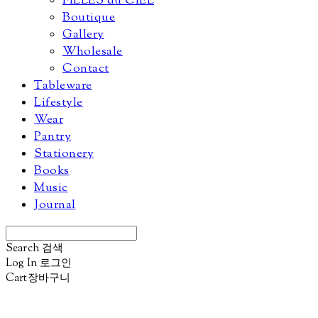
FILLES du CIEL
Boutique
Gallery
Wholesale
Contact
Tableware
Lifestyle
Wear
Pantry
Stationery
Books
Music
Journal
Search
검색
Log In
로그인
Cart
장바구니