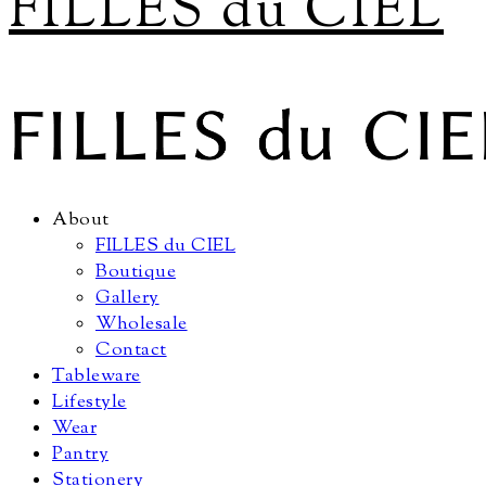
FILLES du CIEL
About
FILLES du CIEL
Boutique
Gallery
Wholesale
Contact
Tableware
Lifestyle
Wear
Pantry
Stationery