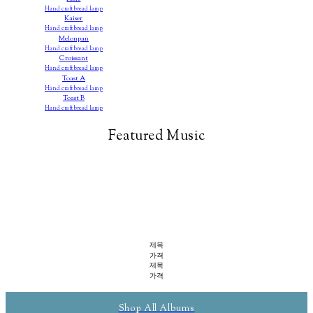
Hand craft bread lamp
Kaiser
Hand craft bread lamp
Melonpan
Hand craft bread lamp
Croissant
Hand craft bread lamp
Toast A
Hand craft bread lamp
Toast B
Hand craft bread lamp
Featured Music
제목
가격
제목
가격
Shop All Albums