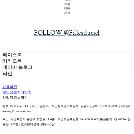
가격
제목
가격
FOLLOW @Fillesduciel
페이스북
카카오톡
네이버 블로그
라인
이용약관
개인정보처리방침
사업자정보확인
상호: 에프디씨 FDC | 대표: 임윤미 | 개인정보관리책임자: 임윤미 | 전화: 010-9540-0995 | 이메일:
amour@fillesduciel.com
주소: 서울특별시 용산구 후암로 11 4층 | 사업자등록번호:
641-03-00549
| 통신판매:
제 2023-서울
용산-1403호
| 호스팅제공자: (주)식스샵