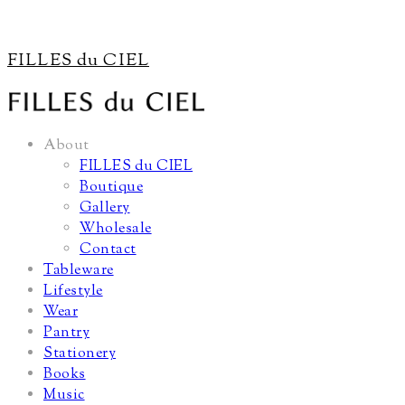
FILLES du CIEL
About
FILLES du CIEL
Boutique
Gallery
Wholesale
Contact
Tableware
Lifestyle
Wear
Pantry
Stationery
Books
Music