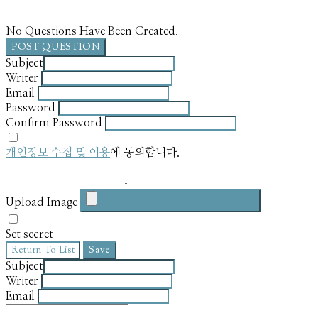
No Questions Have Been Created.
POST QUESTION
Subject
Writer
Email
Password
Confirm Password
개인정보 수집 및 이용
에 동의합니다.
Upload Image
Set secret
Return To List
Save
Subject
Writer
Email