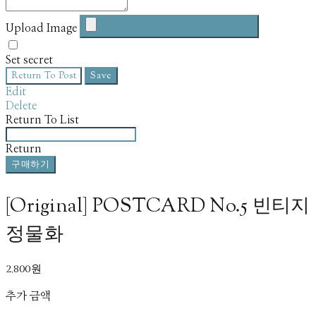
Upload Image
Set secret
Return To Post
Save
Edit
Delete
Return To List
Return
구매하기
[Original] POSTCARD No.5 빈티지
정물화
2,800원
추가 금액