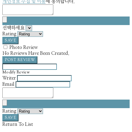
개인정보 수집 및 이용
에 동의합니다.
선택하세요
Rating
SAVE
Photo Review
No Reviews Have Been Created.
POST REVIEW
Modify Review
Writer
Email
Rating
SAVE
Return To List