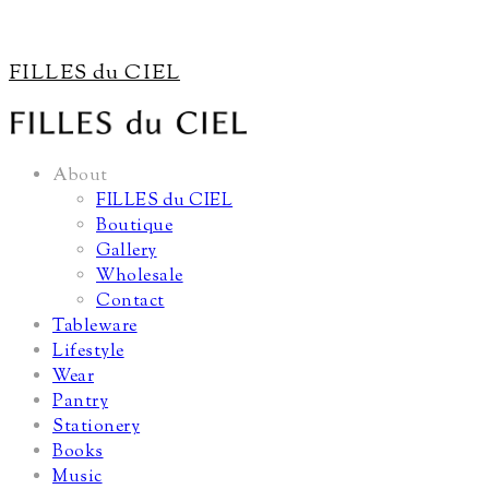
FILLES du CIEL
About
FILLES du CIEL
Boutique
Gallery
Wholesale
Contact
Tableware
Lifestyle
Wear
Pantry
Stationery
Books
Music