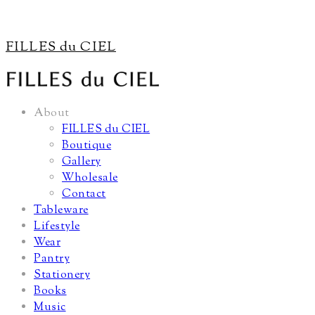
FILLES du CIEL
About
FILLES du CIEL
Boutique
Gallery
Wholesale
Contact
Tableware
Lifestyle
Wear
Pantry
Stationery
Books
Music