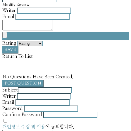
Modify Review
Writer
Email
Rating
SAVE
Return To List
No Questions Have Been Created.
POST QUESTION
Subject
Writer
Email
Password
Confirm Password
개인정보 수집 및 이용
에 동의합니다.