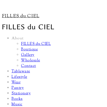
FILLES du CIEL
About
FILLES du CIEL
Boutique
Gallery
Wholesale
Contact
Tableware
Lifestyle
Wear
Pantry
Stationery
Books
Music