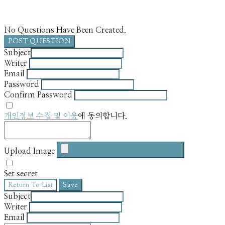
No Questions Have Been Created.
POST QUESTION
Subject
Writer
Email
Password
Confirm Password
개인정보 수집 및 이용
에 동의합니다.
Upload Image
Set secret
Return To List
Save
Subject
Writer
Email