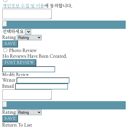
개인정보 수집 및 이용
에 동의합니다.
선택하세요
Rating
SAVE
Photo Review
No Reviews Have Been Created.
POST REVIEW
Modify Review
Writer
Email
Rating
SAVE
Return To List