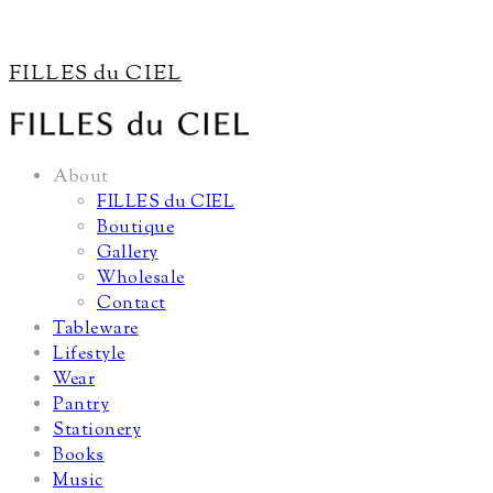
FILLES du CIEL
About
FILLES du CIEL
Boutique
Gallery
Wholesale
Contact
Tableware
Lifestyle
Wear
Pantry
Stationery
Books
Music