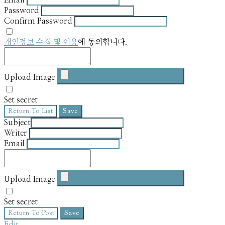
Password
Confirm Password
개인정보 수집 및 이용
에 동의합니다.
Upload Image
Set secret
Return To List
Save
Subject
Writer
Email
Upload Image
Set secret
Return To Post
Save
Edit