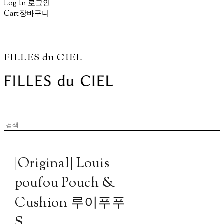
Log In
로그인
Cart
장바구니
FILLES du CIEL
[Original] Louis
poufou Pouch &
Cushion 루이푸푸
S