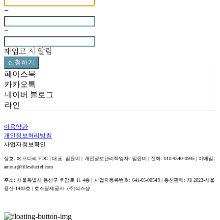
-
-
재입고 시 알림
신청하기
페이스북
카카오톡
네이버 블로그
라인
이용약관
개인정보처리방침
사업자정보확인
상호: 에프디씨 FDC | 대표: 임윤미 | 개인정보관리책임자: 임윤미 | 전화: 010-9540-0995 | 이메일:
amour@fillesduciel.com
주소: 서울특별시 용산구 후암로 11 4층 | 사업자등록번호:
641-03-00549
| 통신판매:
제 2023-서울
용산-1403호
| 호스팅제공자: (주)식스샵