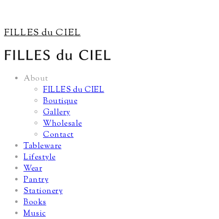
FILLES du CIEL
About
FILLES du CIEL
Boutique
Gallery
Wholesale
Contact
Tableware
Lifestyle
Wear
Pantry
Stationery
Books
Music