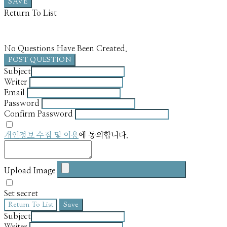
SAVE
Return To List
No Questions Have Been Created.
POST QUESTION
Subject
Writer
Email
Password
Confirm Password
개인정보 수집 및 이용
에 동의합니다.
Upload Image
Set secret
Return To List
Save
Subject
Writer