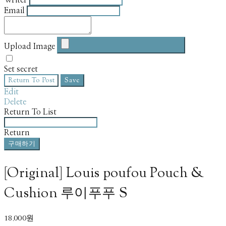
Email
Upload Image
Set secret
Return To Post
Save
Edit
Delete
Return To List
Return
구매하기
[Original] Louis poufou Pouch &
Cushion 루이푸푸 S
18,000원