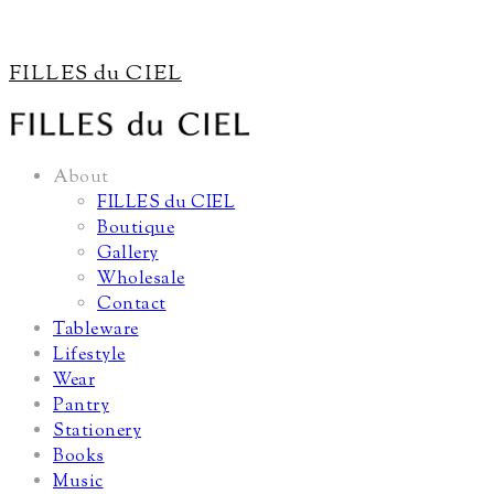
FILLES du CIEL
About
FILLES du CIEL
Boutique
Gallery
Wholesale
Contact
Tableware
Lifestyle
Wear
Pantry
Stationery
Books
Music