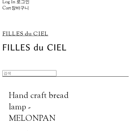
Log In
로그인
Cart
장바구니
FILLES du CIEL
Hand craft bread
lamp -
MELONPAN