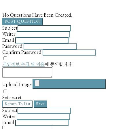
No Questions Have Been Created.
POST QUESTION
Subject
Writer
Email
Password
Confirm Password
개인정보 수집 및 이용
에 동의합니다.
Upload Image
Set secret
Return To List
Save
Subject
Writer
Email