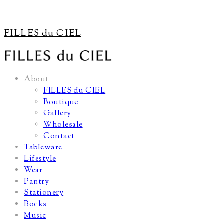
FILLES du CIEL
About
FILLES du CIEL
Boutique
Gallery
Wholesale
Contact
Tableware
Lifestyle
Wear
Pantry
Stationery
Books
Music