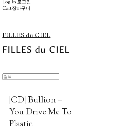
Log In
로그인
Cart
장바구니
FILLES du CIEL
[CD] Bullion –
You Drive Me To
Plastic