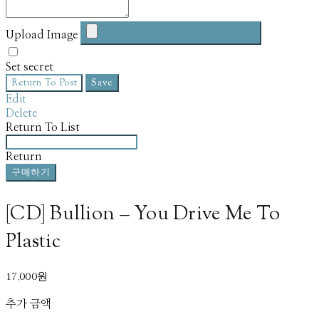
Upload Image
Set secret
Return To Post
Save
Edit
Delete
Return To List
Return
구매하기
[CD] Bullion – You Drive Me To
Plastic
17,000원
추가 금액