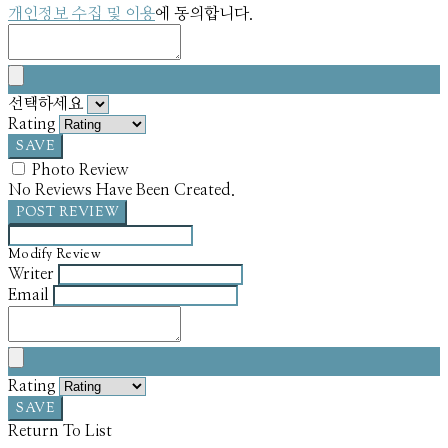
개인정보 수집 및 이용
에 동의합니다.
선택하세요
Rating
SAVE
Photo Review
No Reviews Have Been Created.
POST REVIEW
Modify Review
Writer
Email
Rating
SAVE
Return To List