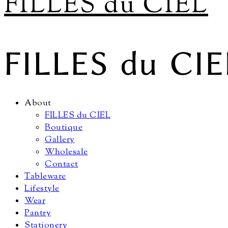
FILLES du CIEL
About
FILLES du CIEL
Boutique
Gallery
Wholesale
Contact
Tableware
Lifestyle
Wear
Pantry
Stationery