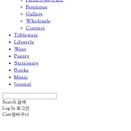
FILLES du CIEL
Boutique
Gallery
Wholesale
Contact
Tableware
Lifestyle
Wear
Pantry
Stationery
Books
Music
Journal
Search
검색
Log In
로그인
Cart
장바구니