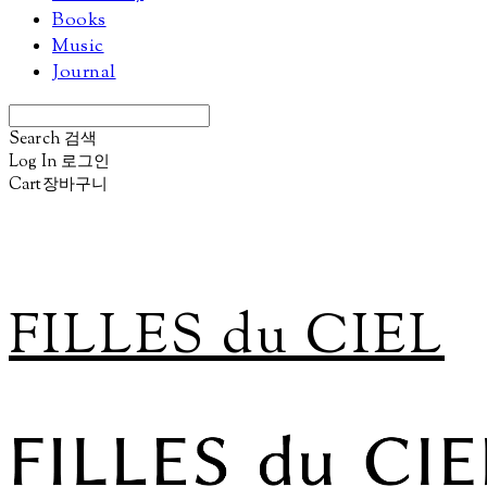
Books
Music
Journal
Search
검색
Log In
로그인
Cart
장바구니
FILLES du CIEL