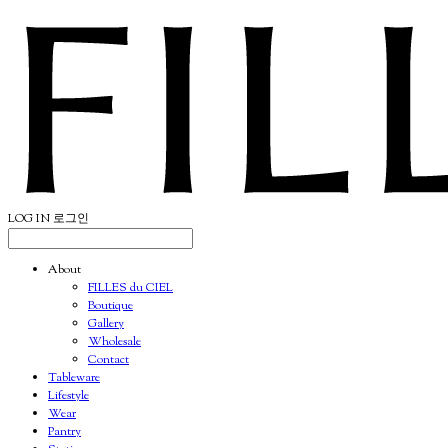
LOG IN
로그인
About
FILLES du CIEL
Boutique
Gallery
Wholesale
Contact
Tableware
Lifestyle
Wear
Pantry