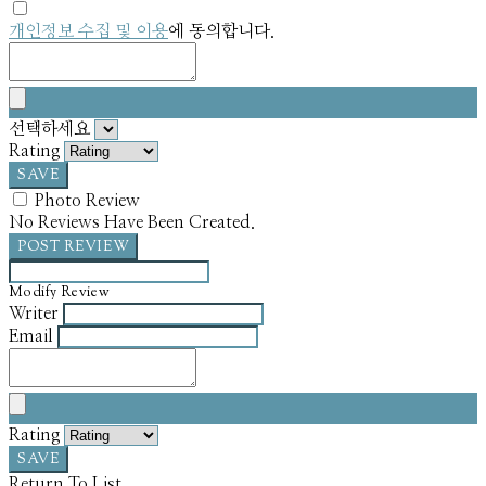
개인정보 수집 및 이용
에 동의합니다.
선택하세요
Rating
SAVE
Photo Review
No Reviews Have Been Created.
POST REVIEW
Modify Review
Writer
Email
Rating
SAVE
Return To List