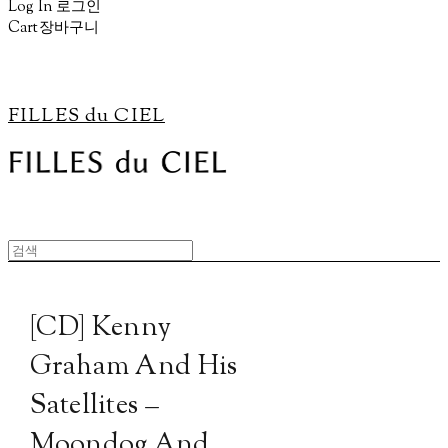
Log In
로그인
Cart
장바구니
FILLES du CIEL
[CD] Kenny
Graham And His
Satellites –
Moondog And