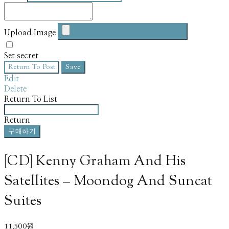
Upload Image
Set secret
Return To Post
Save
Edit
Delete
Return To List
Return
구매하기
[CD] Kenny Graham And His
Satellites – Moondog And Suncat
Suites
11,500원