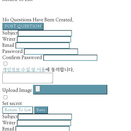
No Questions Have Been Created.
POST QUESTION
Subject
Writer
Email
Password
Confirm Password
개인정보 수집 및 이용
에 동의합니다.
Upload Image
Set secret
Return To List
Save
Subject
Writer
Email