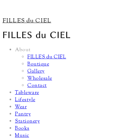
FILLES du CIEL
About
FILLES du CIEL
Boutique
Gallery
Wholesale
Contact
Tableware
Lifestyle
Wear
Pantry
Stationery
Books
Music