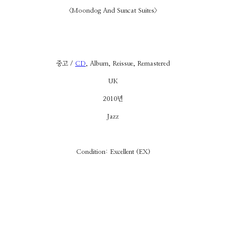
<Moondog And Suncat Suites>
중고 /
CD
, Album, Reissue, Remastered
UK
2010년
Jazz
Condition: Excellent (EX)