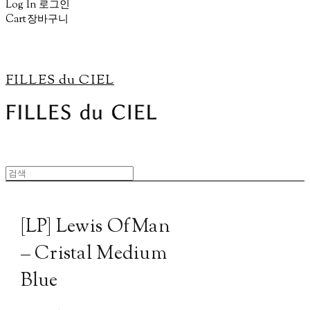
Log In
로그인
Cart
장바구니
FILLES du CIEL
[LP] Lewis OfMan
– Cristal Medium
Blue