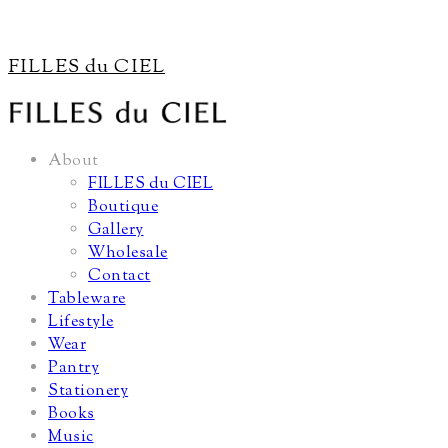
FILLES du CIEL
About
FILLES du CIEL
Boutique
Gallery
Wholesale
Contact
Tableware
Lifestyle
Wear
Pantry
Stationery
Books
Music