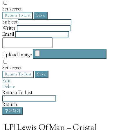
Set secret
Return To List
Save
Subject
Writer
Email
Upload Image
Set secret
Return To Post
Save
Edit
Delete
Return To List
Return
구매하기
[LP] Lewis OfMan – Cristal