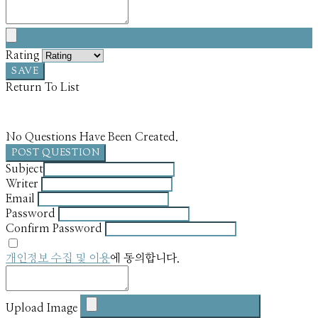
Rating
SAVE
Return To List
No Questions Have Been Created.
POST QUESTION
Subject
Writer
Email
Password
Confirm Password
개인정보 수집 및 이용
에 동의합니다.
Upload Image