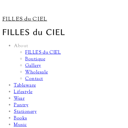
FILLES du CIEL
About
FILLES du CIEL
Boutique
Gallery
Wholesale
Contact
Tableware
Lifestyle
Wear
Pantry
Stationery
Books
Music