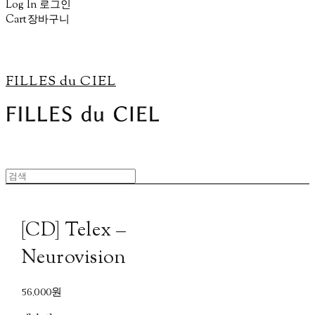
Log In
로그인
Cart
장바구니
FILLES du CIEL
[CD] Telex –
Neurovision
56,000원