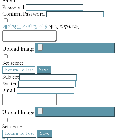
Email
Password
Confirm Password
개인정보 수집 및 이용
에 동의합니다.
Upload Image
Set secret
Return To List
Save
Subject
Writer
Email
Upload Image
Set secret
Return To Post
Save