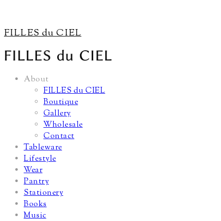
FILLES du CIEL
About
FILLES du CIEL
Boutique
Gallery
Wholesale
Contact
Tableware
Lifestyle
Wear
Pantry
Stationery
Books
Music