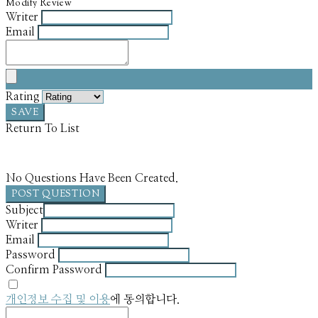
Modify Review
Writer
Email
Rating
SAVE
Return To List
No Questions Have Been Created.
POST QUESTION
Subject
Writer
Email
Password
Confirm Password
개인정보 수집 및 이용
에 동의합니다.