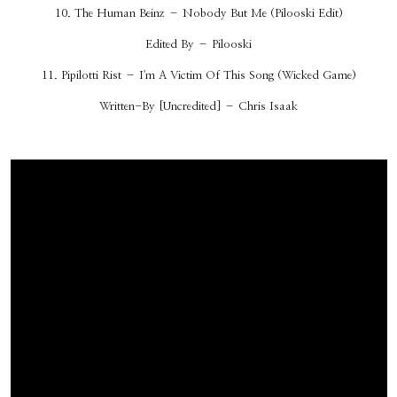
10. The Human Beinz – Nobody But Me (Pilooski Edit)
Edited By – Pilooski
11. Pipilotti Rist – I'm A Victim Of This Song (Wicked Game)
Written-By [Uncredited] – Chris Isaak