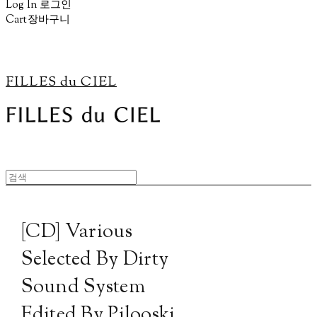
Log In
로그인
Cart
장바구니
FILLES du CIEL
[CD] Various
Selected By Dirty
Sound System
Edited By Pilooski