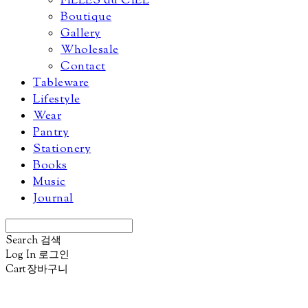
FILLES du CIEL
Boutique
Gallery
Wholesale
Contact
Tableware
Lifestyle
Wear
Pantry
Stationery
Books
Music
Journal
Search
검색
Log In
로그인
Cart
장바구니