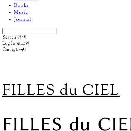
Books
Music
Journal
Search
검색
Log In
로그인
Cart
장바구니
FILLES du CIEL