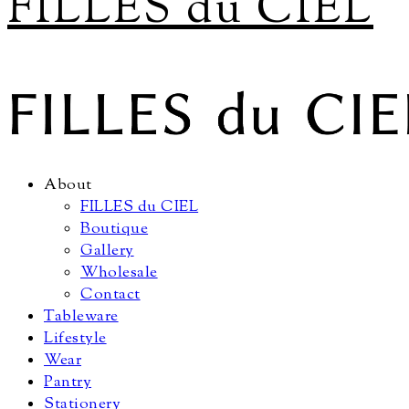
FILLES du CIEL
About
FILLES du CIEL
Boutique
Gallery
Wholesale
Contact
Tableware
Lifestyle
Wear
Pantry
Stationery