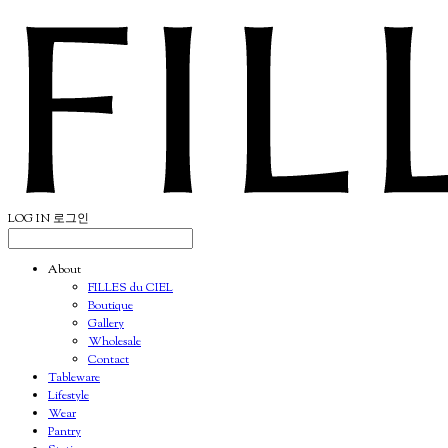
LOG IN
로그인
About
FILLES du CIEL
Boutique
Gallery
Wholesale
Contact
Tableware
Lifestyle
Wear
Pantry