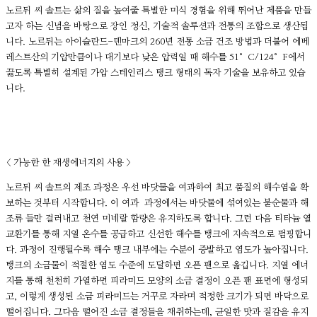
노르뒤 씨 솔트는 삶의 질을 높여줄 특별한 미식 경험을 위해 뛰어난 제품을 만들
고자 하는 신념을 바탕으로 장인 정신, 기술적 솔루션과 전통의 조합으로 생산됩
니다. 노르뒤는 아이슬란드-덴마크의 260년 전통 소금 건조 방법과 더불어 에베
레스트산의 기압만큼이나 대기보다 낮은 압력일 때 해수를 51°C/124°F에서
끓도록 특별히 설계된 가압 스테인리스 탱크 형태의 독자 기술을 보유하고 있습
니다.
< 가능한 한 재생에너지의 사용 >
노르뒤 씨 솔트의 제조 과정은 우선 바닷물을 여과하여 최고 품질의 해수염을 확
보하는 것부터 시작합니다. 이 여과 과정에서는 바닷물에 섞여있는 불순물과 해
조류 들만 걸러내고 천연 미네랄 함량은 유지하도록 합니다. 그런 다음 티타늄 열
교환기를 통해 지열 온수를 공급하고 신선한 해수를 탱크에 지속적으로 펌핑합니
다. 과정이 진행될수록 해수 탱크 내부에는 수분이 증발하고 염도가 높아집니다.
탱크의 소금물이 적절한 염도 수준에 도달하면 오픈 팬으로 옮깁니다. 지열 에너
지를 통해 천천히 가열하면 피라미드 모양의 소금 결정이 오픈 팬 표면에 형성되
고, 이렇게 생성된 소금 피라미드는 거꾸로 자라며 적정한 크기가 되면 바닥으로
떨어집니다. 그다음 떨어진 소금 결정들을 채취하는데, 균일한 맛과 질감을 유지