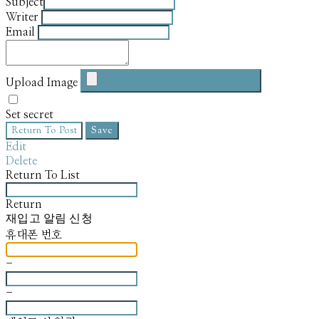
Subject
Writer
Email
Upload Image
Set secret
Return To Post
Save
Edit
Delete
Return To List
Return
재입고 알림 신청
휴대폰 번호
-
-