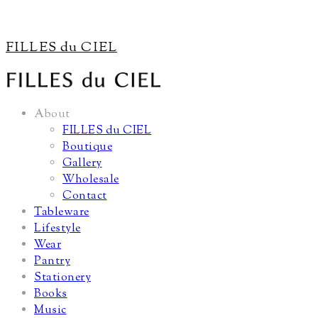
FILLES du CIEL
About
FILLES du CIEL
Boutique
Gallery
Wholesale
Contact
Tableware
Lifestyle
Wear
Pantry
Stationery
Books
Music