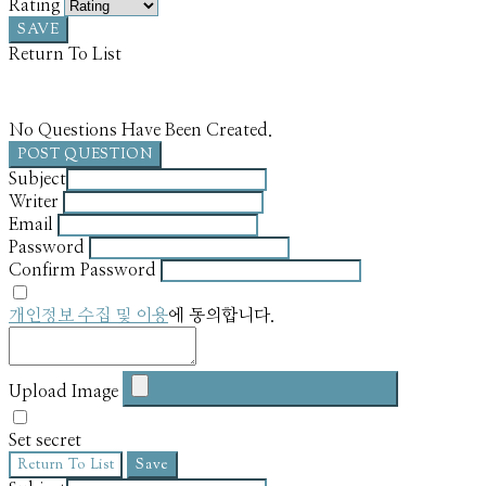
Rating
SAVE
Return To List
No Questions Have Been Created.
POST QUESTION
Subject
Writer
Email
Password
Confirm Password
개인정보 수집 및 이용
에 동의합니다.
Upload Image
Set secret
Return To List
Save