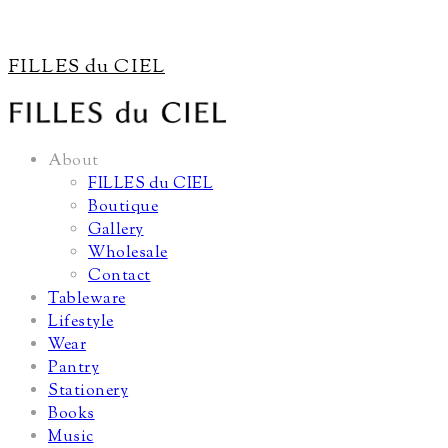
FILLES du CIEL
About
FILLES du CIEL
Boutique
Gallery
Wholesale
Contact
Tableware
Lifestyle
Wear
Pantry
Stationery
Books
Music