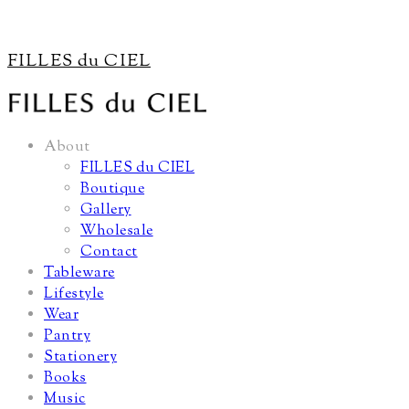
FILLES du CIEL
About
FILLES du CIEL
Boutique
Gallery
Wholesale
Contact
Tableware
Lifestyle
Wear
Pantry
Stationery
Books
Music