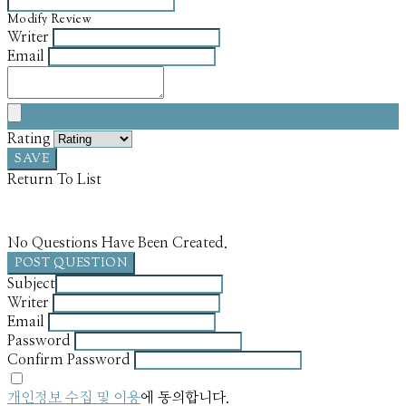
Modify Review
Writer
Email
Rating
SAVE
Return To List
No Questions Have Been Created.
POST QUESTION
Subject
Writer
Email
Password
Confirm Password
개인정보 수집 및 이용
에 동의합니다.