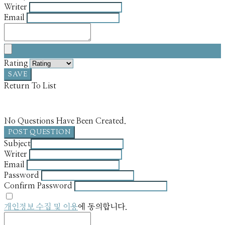
Writer
Email
Rating
SAVE
Return To List
No Questions Have Been Created.
POST QUESTION
Subject
Writer
Email
Password
Confirm Password
개인정보 수집 및 이용
에 동의합니다.