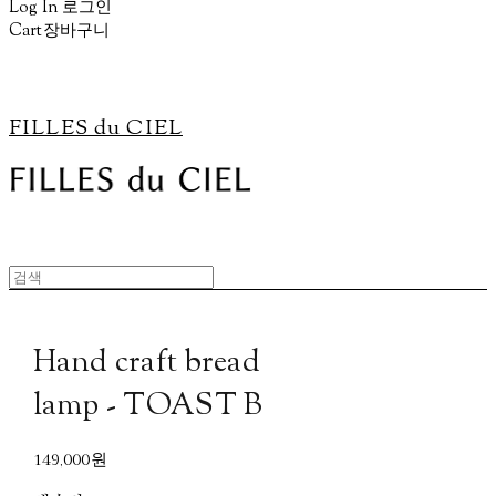
Log In
로그인
Cart
장바구니
FILLES du CIEL
Hand craft bread
lamp - TOAST B
149,000원