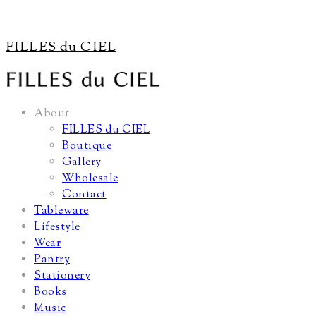
FILLES du CIEL
About
FILLES du CIEL
Boutique
Gallery
Wholesale
Contact
Tableware
Lifestyle
Wear
Pantry
Stationery
Books
Music