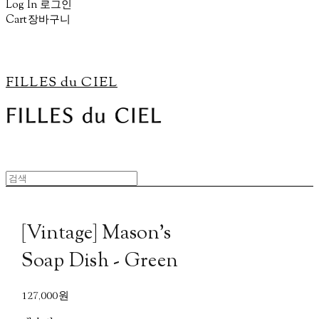
Log In
로그인
Cart
장바구니
FILLES du CIEL
[Vintage] Mason's
Soap Dish - Green
127,000원