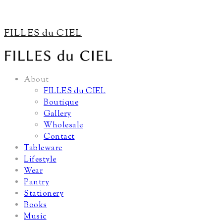
FILLES du CIEL
About
FILLES du CIEL
Boutique
Gallery
Wholesale
Contact
Tableware
Lifestyle
Wear
Pantry
Stationery
Books
Music