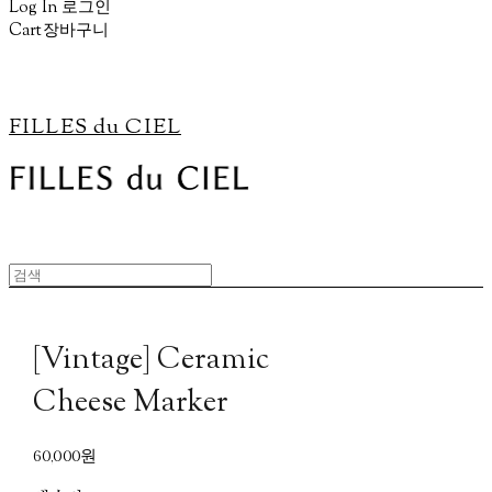
Log In
로그인
Cart
장바구니
FILLES du CIEL
[Vintage] Ceramic
Cheese Marker
60,000원