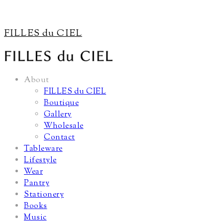
FILLES du CIEL
About
FILLES du CIEL
Boutique
Gallery
Wholesale
Contact
Tableware
Lifestyle
Wear
Pantry
Stationery
Books
Music