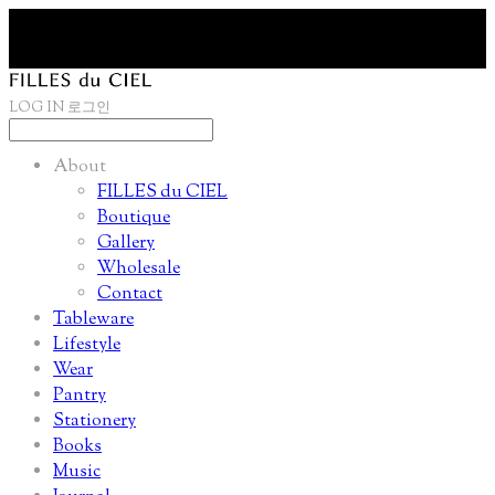
LOG IN
로그인
About
FILLES du CIEL
Boutique
Gallery
Wholesale
Contact
Tableware
Lifestyle
Wear
Pantry
Stationery
Books
Music