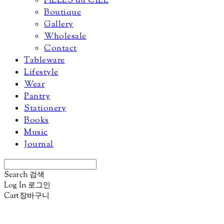
FILLES du CIEL
Boutique
Gallery
Wholesale
Contact
Tableware
Lifestyle
Wear
Pantry
Stationery
Books
Music
Journal
Search
검색
Log In
로그인
Cart
장바구니