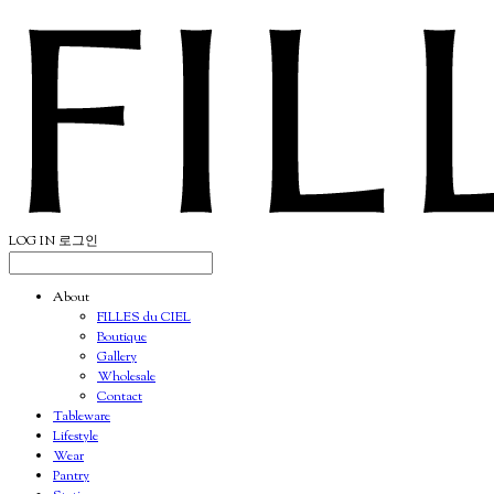
LOG IN
로그인
About
FILLES du CIEL
Boutique
Gallery
Wholesale
Contact
Tableware
Lifestyle
Wear
Pantry