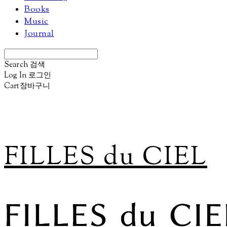
Books
Music
Journal
Search
검색
Log In
로그인
Cart
장바구니
FILLES du CIEL