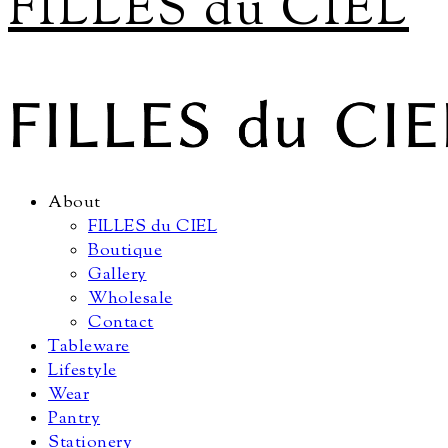
FILLES du CIEL
About
FILLES du CIEL
Boutique
Gallery
Wholesale
Contact
Tableware
Lifestyle
Wear
Pantry
Stationery