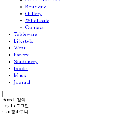
FILLES du CIEL
Boutique
Gallery
Wholesale
Contact
Tableware
Lifestyle
Wear
Pantry
Stationery
Books
Music
Journal
Search
검색
Log In
로그인
Cart
장바구니