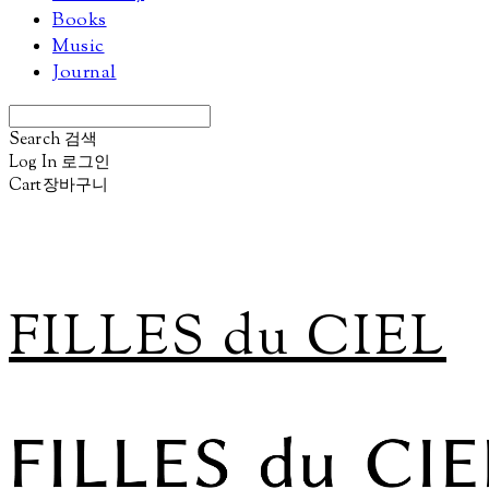
Books
Music
Journal
Search
검색
Log In
로그인
Cart
장바구니
FILLES du CIEL