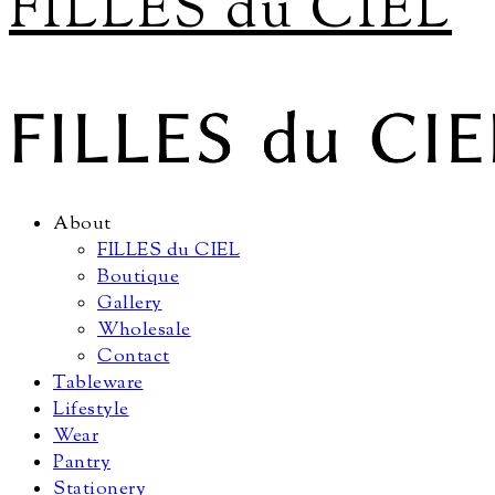
FILLES du CIEL
About
FILLES du CIEL
Boutique
Gallery
Wholesale
Contact
Tableware
Lifestyle
Wear
Pantry
Stationery