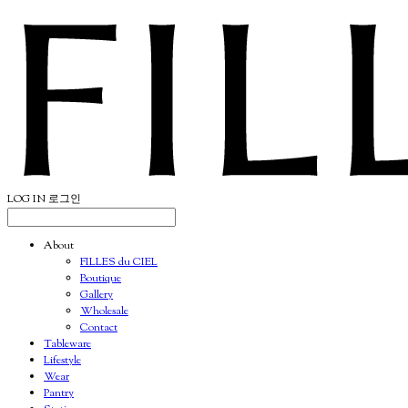
LOG IN
로그인
About
FILLES du CIEL
Boutique
Gallery
Wholesale
Contact
Tableware
Lifestyle
Wear
Pantry