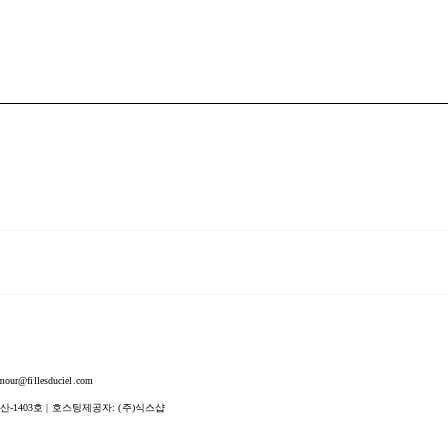
fillesduciel.com
산-1403호
| 호스팅제공자: (주)식스샵