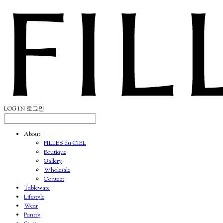
LOG IN
로그인
About
FILLES du CIEL
Boutique
Gallery
Wholesale
Contact
Tableware
Lifestyle
Wear
Pantry