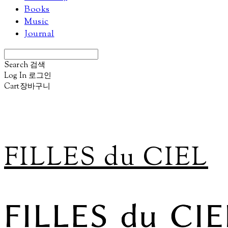
Books
Music
Journal
Search
검색
Log In
로그인
Cart
장바구니
FILLES du CIEL