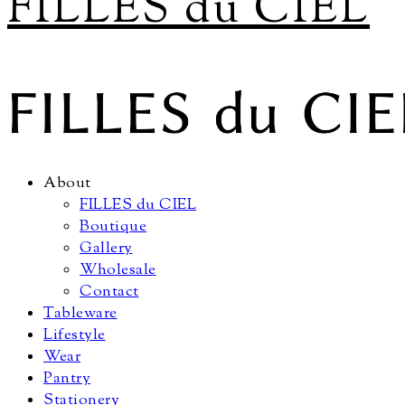
FILLES du CIEL
About
FILLES du CIEL
Boutique
Gallery
Wholesale
Contact
Tableware
Lifestyle
Wear
Pantry
Stationery