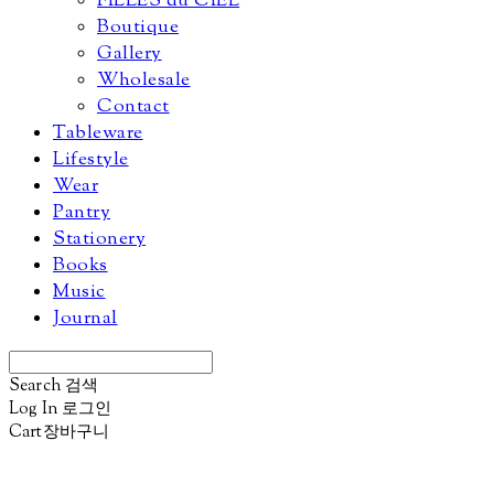
FILLES du CIEL
Boutique
Gallery
Wholesale
Contact
Tableware
Lifestyle
Wear
Pantry
Stationery
Books
Music
Journal
Search
검색
Log In
로그인
Cart
장바구니