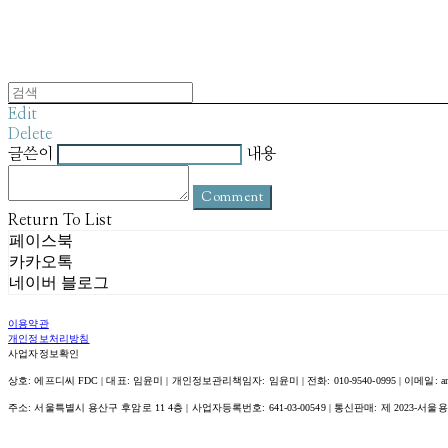
Edit
Delete
글쓴이
내용
Comment
Return To List
페이스북
카카오톡
네이버 블로그
이용약관
개인정보처리방침
사업자정보확인
상호: 에프디씨 FDC | 대표: 임윤미 | 개인정보관리책임자: 임윤미 | 전화: 010-9540-0995 | 이메일: amour@
주소: 서울특별시 용산구 후암로 11 4층 | 사업자등록번호:
641-03-00549
| 통신판매:
제 2023-서울용