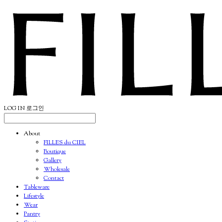
LOG IN
로그인
About
FILLES du CIEL
Boutique
Gallery
Wholesale
Contact
Tableware
Lifestyle
Wear
Pantry