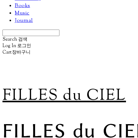
Books
Music
Journal
Search
검색
Log In
로그인
Cart
장바구니
FILLES du CIEL