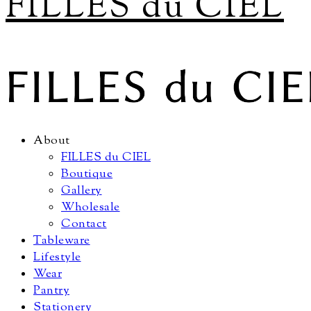
FILLES du CIEL
About
FILLES du CIEL
Boutique
Gallery
Wholesale
Contact
Tableware
Lifestyle
Wear
Pantry
Stationery