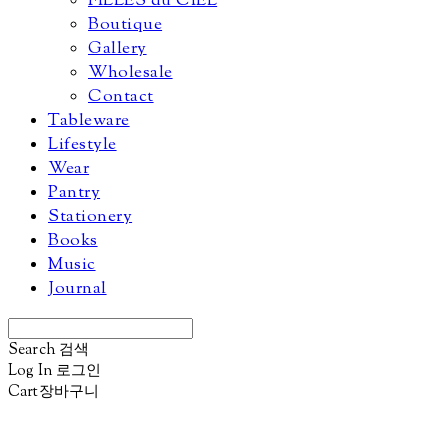
FILLES du CIEL
Boutique
Gallery
Wholesale
Contact
Tableware
Lifestyle
Wear
Pantry
Stationery
Books
Music
Journal
Search
검색
Log In
로그인
Cart
장바구니