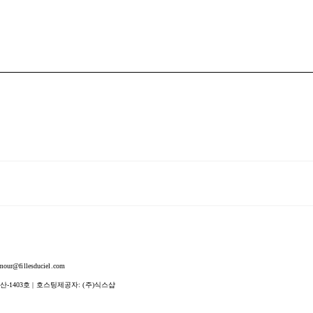
fillesduciel.com
산-1403호
| 호스팅제공자: (주)식스샵