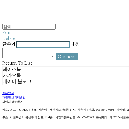
Edit
Delete
글쓴이
내용
Comment
Return To List
페이스북
카카오톡
네이버 블로그
이용약관
개인정보처리방침
사업자정보확인
상호: 에프디씨 FDC | 대표: 임윤미 | 개인정보관리책임자: 임윤미 | 전화: 010-9540-0995 | 이메일: amour@
주소: 서울특별시 용산구 후암로 11 4층 | 사업자등록번호:
641-03-00549
| 통신판매:
제 2023-서울용