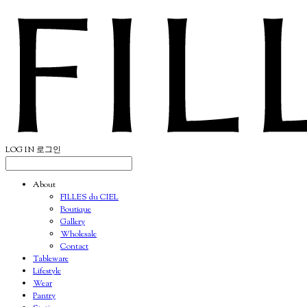
LOG IN
로그인
About
FILLES du CIEL
Boutique
Gallery
Wholesale
Contact
Tableware
Lifestyle
Wear
Pantry