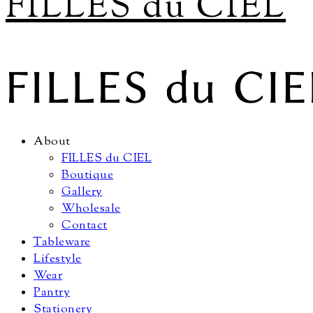
FILLES du CIEL
About
FILLES du CIEL
Boutique
Gallery
Wholesale
Contact
Tableware
Lifestyle
Wear
Pantry
Stationery