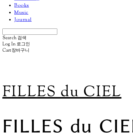
Books
Music
Journal
Search
검색
Log In
로그인
Cart
장바구니
FILLES du CIEL