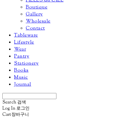
FILLES du CIEL
Boutique
Gallery
Wholesale
Contact
Tableware
Lifestyle
Wear
Pantry
Stationery
Books
Music
Journal
Search
검색
Log In
로그인
Cart
장바구니