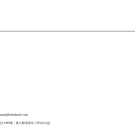
fillesduciel.com
산-1403호
| 호스팅제공자: (주)식스샵