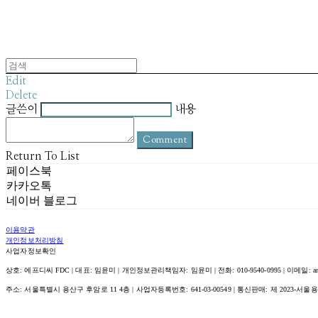
Edit
Delete
글쓴이
내용
Comment
Return To List
페이스북
카카오톡
네이버 블로그
이용약관
개인정보처리방침
사업자정보확인
상호: 에프디씨 FDC | 대표: 임윤미 | 개인정보관리책임자: 임윤미 | 전화: 010-9540-0995 | 이메일: amour@
주소: 서울특별시 용산구 후암로 11 4층 | 사업자등록번호:
641-03-00549
| 통신판매:
제 2023-서울용