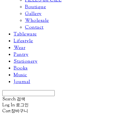
FILLES du CIEL
Boutique
Gallery
Wholesale
Contact
Tableware
Lifestyle
Wear
Pantry
Stationery
Books
Music
Journal
Search
검색
Log In
로그인
Cart
장바구니