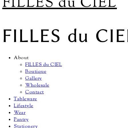
FILLES du CIEL
About
FILLES du CIEL
Boutique
Gallery
Wholesale
Contact
Tableware
Lifestyle
Wear
Pantry
Stationery