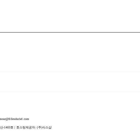
fillesduciel.com
산-1403호
| 호스팅제공자: (주)식스샵