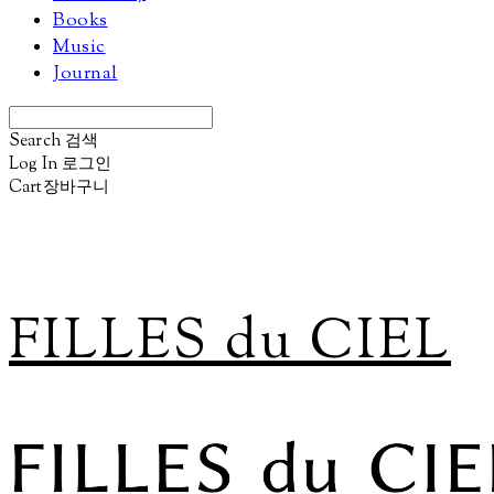
Books
Music
Journal
Search
검색
Log In
로그인
Cart
장바구니
FILLES du CIEL