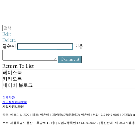
Edit
Delete
글쓴이
내용
Comment
Return To List
페이스북
카카오톡
네이버 블로그
이용약관
개인정보처리방침
사업자정보확인
상호: 에프디씨 FDC | 대표: 임윤미 | 개인정보관리책임자: 임윤미 | 전화: 010-9540-0995 | 이메일: amour@
주소: 서울특별시 용산구 후암로 11 4층 | 사업자등록번호:
641-03-00549
| 통신판매:
제 2023-서울용