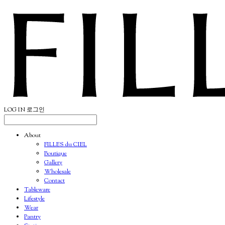
LOG IN
로그인
About
FILLES du CIEL
Boutique
Gallery
Wholesale
Contact
Tableware
Lifestyle
Wear
Pantry