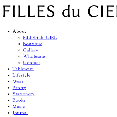
About
FILLES du CIEL
Boutique
Gallery
Wholesale
Contact
Tableware
Lifestyle
Wear
Pantry
Stationery
Books
Music
Journal