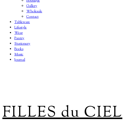
Boutique
Gallery
Wholesale
Contact
Tableware
Lifestyle
Wear
Pantry
Stationery
Books
Music
Journal
FILLES du CIEL