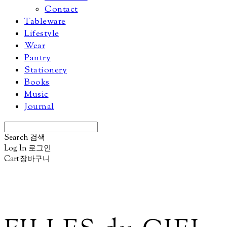
Contact
Tableware
Lifestyle
Wear
Pantry
Stationery
Books
Music
Journal
Search
검색
Log In
로그인
Cart
장바구니