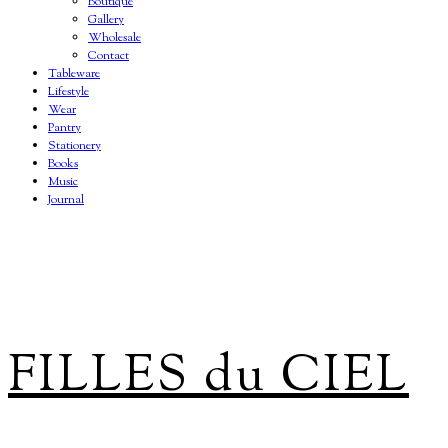
Boutique
Gallery
Wholesale
Contact
Tableware
Lifestyle
Wear
Pantry
Stationery
Books
Music
Journal
FILLES du CIEL