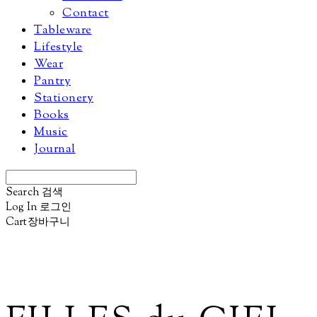
Contact
Tableware
Lifestyle
Wear
Pantry
Stationery
Books
Music
Journal
Search
검색
Log In
로그인
Cart
장바구니