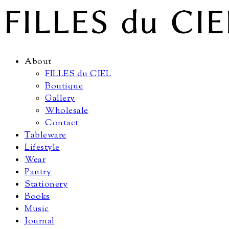
About
FILLES du CIEL
Boutique
Gallery
Wholesale
Contact
Tableware
Lifestyle
Wear
Pantry
Stationery
Books
Music
Journal