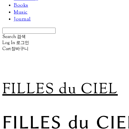
Books
Music
Journal
Search
검색
Log In
로그인
Cart
장바구니
FILLES du CIEL