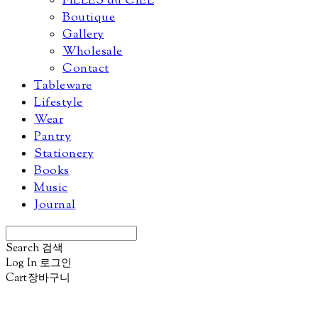
FILLES du CIEL
Boutique
Gallery
Wholesale
Contact
Tableware
Lifestyle
Wear
Pantry
Stationery
Books
Music
Journal
Search
검색
Log In
로그인
Cart
장바구니