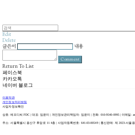
Edit
Delete
글쓴이
내용
Comment
Return To List
페이스북
카카오톡
네이버 블로그
이용약관
개인정보처리방침
사업자정보확인
상호: 에프디씨 FDC | 대표: 임윤미 | 개인정보관리책임자: 임윤미 | 전화: 010-9540-0995 | 이메일: amour@
주소: 서울특별시 용산구 후암로 11 4층 | 사업자등록번호:
641-03-00549
| 통신판매:
제 2023-서울용