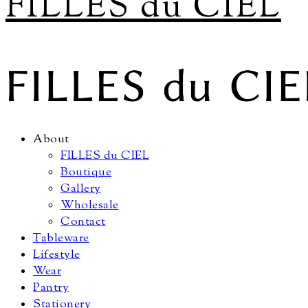
FILLES du CIEL
About
FILLES du CIEL
Boutique
Gallery
Wholesale
Contact
Tableware
Lifestyle
Wear
Pantry
Stationery