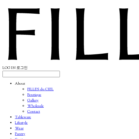
LOG IN
로그인
About
FILLES du CIEL
Boutique
Gallery
Wholesale
Contact
Tableware
Lifestyle
Wear
Pantry