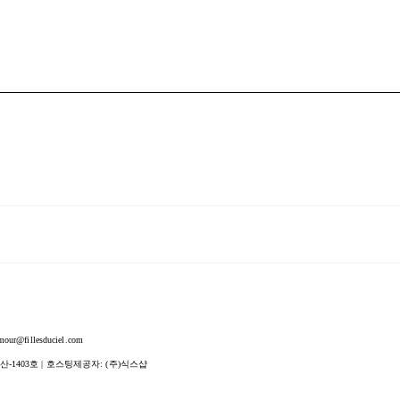
fillesduciel.com
산-1403호
| 호스팅제공자: (주)식스샵