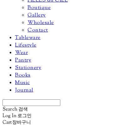
FILLES du CIEL
Boutique
Gallery
Wholesale
Contact
Tableware
Lifestyle
Wear
Pantry
Stationery
Books
Music
Journal
Search
검색
Log In
로그인
Cart
장바구니