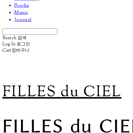
Books
Music
Journal
Search
검색
Log In
로그인
Cart
장바구니
FILLES du CIEL