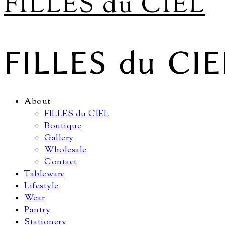
FILLES du CIEL
About
FILLES du CIEL
Boutique
Gallery
Wholesale
Contact
Tableware
Lifestyle
Wear
Pantry
Stationery