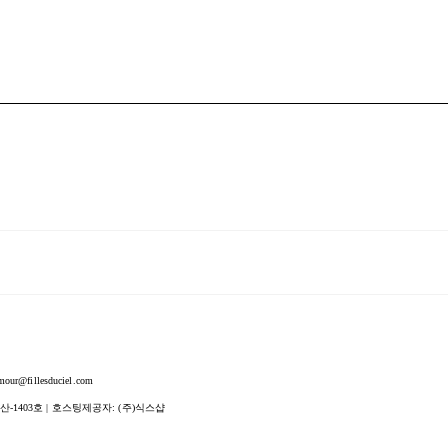
fillesduciel.com
산-1403호
| 호스팅제공자: (주)식스샵