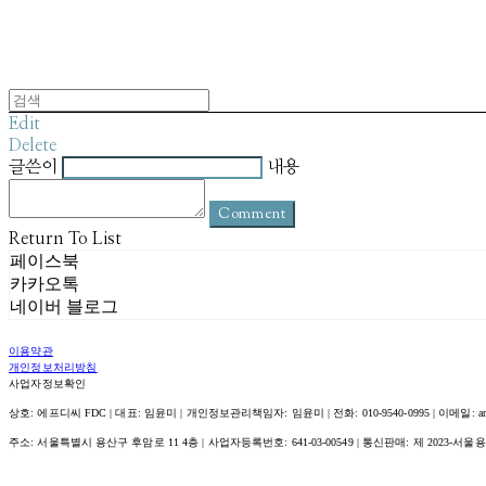
Edit
Delete
글쓴이
내용
Comment
Return To List
페이스북
카카오톡
네이버 블로그
이용약관
개인정보처리방침
사업자정보확인
상호: 에프디씨 FDC | 대표: 임윤미 | 개인정보관리책임자: 임윤미 | 전화: 010-9540-0995 | 이메일: amour@
주소: 서울특별시 용산구 후암로 11 4층 | 사업자등록번호:
641-03-00549
| 통신판매:
제 2023-서울용