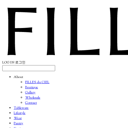
LOG IN
로그인
About
FILLES du CIEL
Boutique
Gallery
Wholesale
Contact
Tableware
Lifestyle
Wear
Pantry