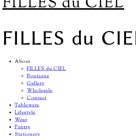
FILLES du CIEL
About
FILLES du CIEL
Boutique
Gallery
Wholesale
Contact
Tableware
Lifestyle
Wear
Pantry
Stationery