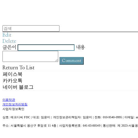
Edit
Delete
글쓴이
내용
Comment
Return To List
페이스북
카카오톡
네이버 블로그
이용약관
개인정보처리방침
사업자정보확인
상호: 에프디씨 FDC | 대표: 임윤미 | 개인정보관리책임자: 임윤미 | 전화: 010-9540-0995 | 이메일: amour@
주소: 서울특별시 용산구 후암로 11 4층 | 사업자등록번호:
641-03-00549
| 통신판매:
제 2023-서울용