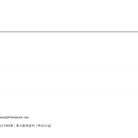
fillesduciel.com
산-1403호
| 호스팅제공자: (주)식스샵