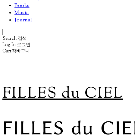
Books
Music
Journal
Search
검색
Log In
로그인
Cart
장바구니
FILLES du CIEL