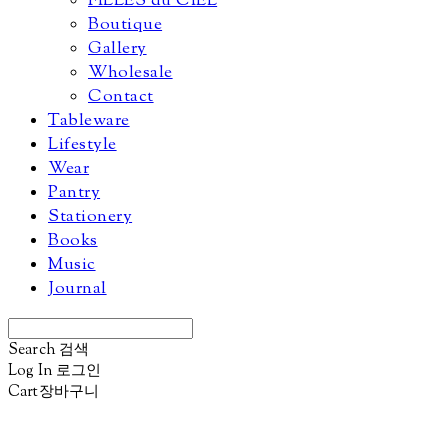
FILLES du CIEL
Boutique
Gallery
Wholesale
Contact
Tableware
Lifestyle
Wear
Pantry
Stationery
Books
Music
Journal
Search
검색
Log In
로그인
Cart
장바구니