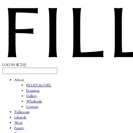
LOG IN
로그인
About
FILLES du CIEL
Boutique
Gallery
Wholesale
Contact
Tableware
Lifestyle
Wear
Pantry