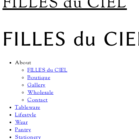
FILLES du CIEL
About
FILLES du CIEL
Boutique
Gallery
Wholesale
Contact
Tableware
Lifestyle
Wear
Pantry
Stationery