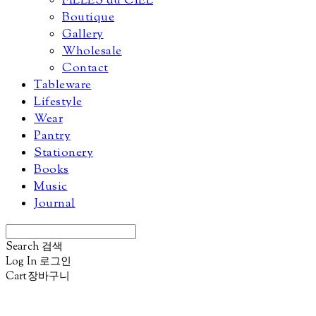
FILLES du CIEL
Boutique
Gallery
Wholesale
Contact
Tableware
Lifestyle
Wear
Pantry
Stationery
Books
Music
Journal
Search
검색
Log In
로그인
Cart
장바구니