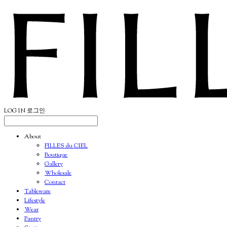
LOG IN
로그인
About
FILLES du CIEL
Boutique
Gallery
Wholesale
Contact
Tableware
Lifestyle
Wear
Pantry