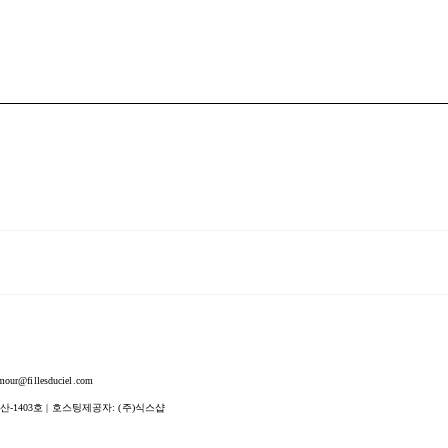
fillesduciel.com
산-1403호
| 호스팅제공자: (주)식스샵