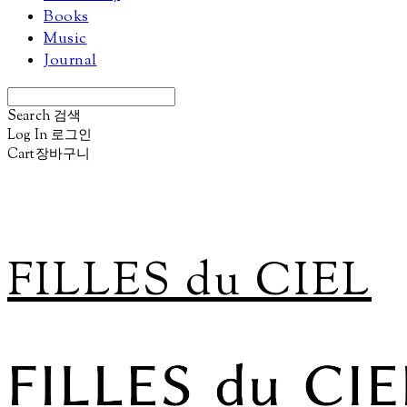
Books
Music
Journal
Search
검색
Log In
로그인
Cart
장바구니
FILLES du CIEL