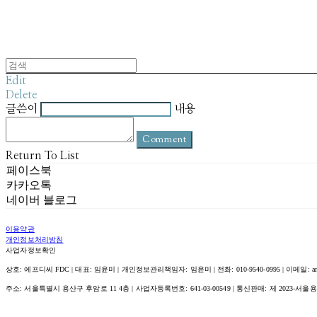
Edit
Delete
글쓴이
내용
Comment
Return To List
페이스북
카카오톡
네이버 블로그
이용약관
개인정보처리방침
사업자정보확인
상호: 에프디씨 FDC | 대표: 임윤미 | 개인정보관리책임자: 임윤미 | 전화: 010-9540-0995 | 이메일: amour@
주소: 서울특별시 용산구 후암로 11 4층 | 사업자등록번호:
641-03-00549
| 통신판매:
제 2023-서울용