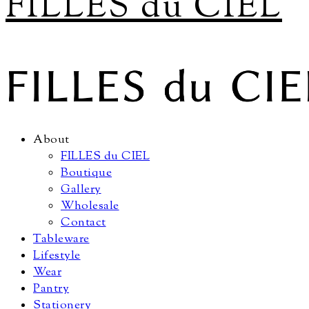
FILLES du CIEL
About
FILLES du CIEL
Boutique
Gallery
Wholesale
Contact
Tableware
Lifestyle
Wear
Pantry
Stationery