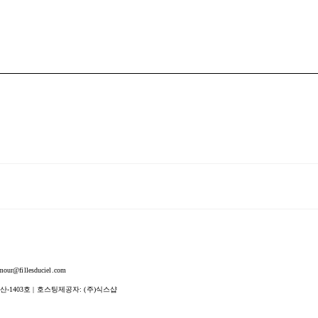
fillesduciel.com
산-1403호
| 호스팅제공자: (주)식스샵