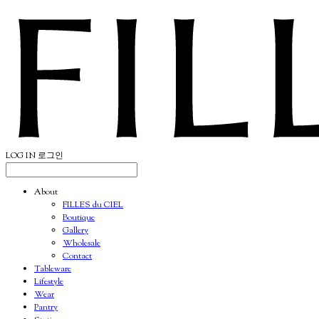
LOG IN
로그인
About
FILLES du CIEL
Boutique
Gallery
Wholesale
Contact
Tableware
Lifestyle
Wear
Pantry