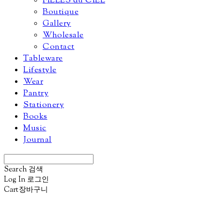
FILLES du CIEL
Boutique
Gallery
Wholesale
Contact
Tableware
Lifestyle
Wear
Pantry
Stationery
Books
Music
Journal
Search
검색
Log In
로그인
Cart
장바구니