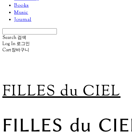
Books
Music
Journal
Search
검색
Log In
로그인
Cart
장바구니
FILLES du CIEL