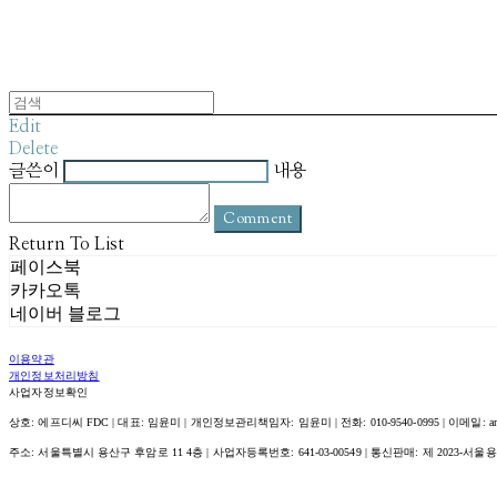
Edit
Delete
글쓴이
내용
Comment
Return To List
페이스북
카카오톡
네이버 블로그
이용약관
개인정보처리방침
사업자정보확인
상호: 에프디씨 FDC | 대표: 임윤미 | 개인정보관리책임자: 임윤미 | 전화: 010-9540-0995 | 이메일: amour@
주소: 서울특별시 용산구 후암로 11 4층 | 사업자등록번호:
641-03-00549
| 통신판매:
제 2023-서울용