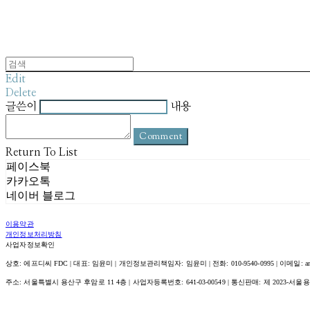
Edit
Delete
글쓴이
내용
Comment
Return To List
페이스북
카카오톡
네이버 블로그
이용약관
개인정보처리방침
사업자정보확인
상호: 에프디씨 FDC | 대표: 임윤미 | 개인정보관리책임자: 임윤미 | 전화: 010-9540-0995 | 이메일: amour@
주소: 서울특별시 용산구 후암로 11 4층 | 사업자등록번호:
641-03-00549
| 통신판매:
제 2023-서울용