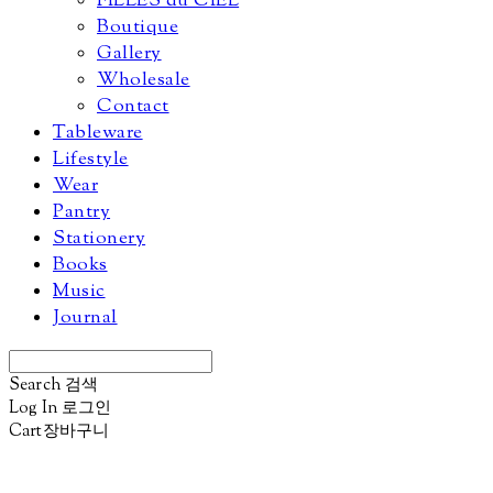
FILLES du CIEL
Boutique
Gallery
Wholesale
Contact
Tableware
Lifestyle
Wear
Pantry
Stationery
Books
Music
Journal
Search
검색
Log In
로그인
Cart
장바구니