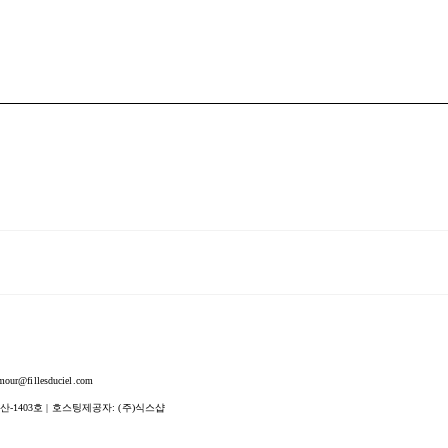
fillesduciel.com
산-1403호
| 호스팅제공자: (주)식스샵