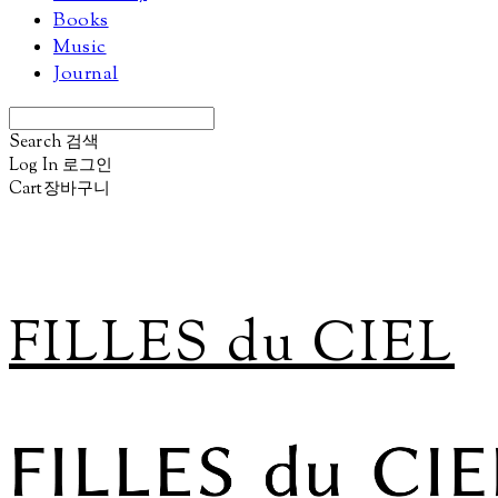
Books
Music
Journal
Search
검색
Log In
로그인
Cart
장바구니
FILLES du CIEL