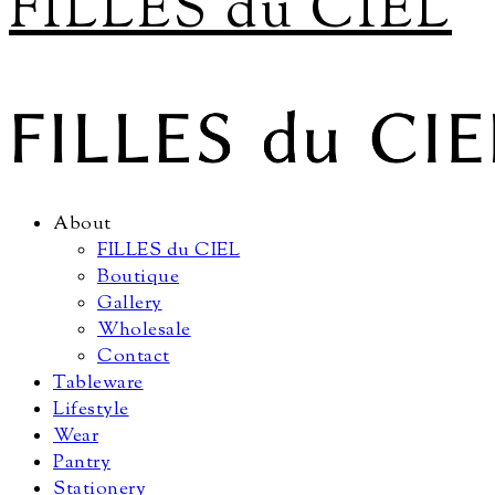
FILLES du CIEL
About
FILLES du CIEL
Boutique
Gallery
Wholesale
Contact
Tableware
Lifestyle
Wear
Pantry
Stationery