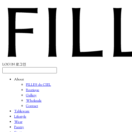
LOG IN
로그인
About
FILLES du CIEL
Boutique
Gallery
Wholesale
Contact
Tableware
Lifestyle
Wear
Pantry